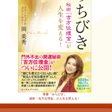
著書『みちびき』
秘術「吉方位埋金」が人生を変える！