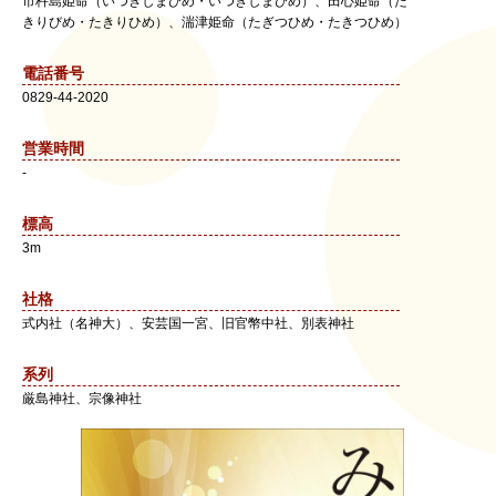
市杵島姫命（いつきしまひめ・いつきしまひめ）、田心姫命（た
きりびめ・たきりひめ）、湍津姫命（たぎつひめ・たきつひめ）
電話番号
0829-44-2020
営業時間
-
標高
3m
社格
式内社（名神大）、安芸国一宮、旧官幣中社、別表神社
系列
厳島神社、宗像神社