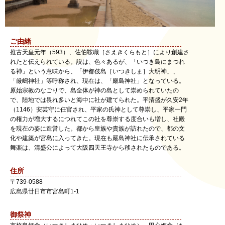
ご由緒
推古天皇元年（593）、佐伯鞍職［さえきくらもと］により創建さ
れたと伝えられている。説は、色々あるが、「いつき島にまつれ
る神」という意味から、「伊都伎島［いつきしま］大明神」、
「厳嶋神社」等呼称され、現在は、「嚴島神社」となっている。
原始宗教のなごりで、島全体が神の島として崇められていたの
で、陸地では畏れ多いと海中に社が建てられた。平清盛が久安2年
（1146）安芸守に任官され、平家の氏神として尊崇し、平家一門
の権力が増大するにつれてこの社を尊崇する度合いも増し、社殿
を現在の姿に造営した。都から皇族や貴族が訪れたので、都の文
化や建築が宮島に入ってきた。現在も嚴島神社に伝承されている
舞楽は、清盛公によって大阪四天王寺から移されたものである。
住所
〒
739-0588
広島県
廿日市市
宮島町1-1
御祭神