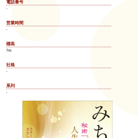
電話番号
-
営業時間
-
標高
7m
社格
-
系列
-