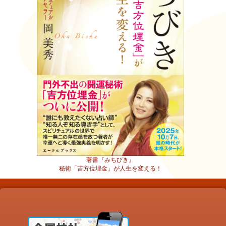
著書『みちびき』
秘術「吉方位埋金」が人生を変える！