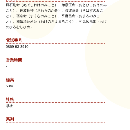
鐸石別命（ぬでしわけのみこと）、弟彦王命（おとひこおうのみ
こと）、佐波良神（さわらのかみ）、伎波豆命（きはずのみこ
と）、宿奈命（すくなのみこと）、乎麻呂命（おまろのみこ
と）、和気清麻呂公（わけのきよまろこう）、和気広虫姫（わけ
のひろむしひめ）
電話番号
0869-93-3910
営業時間
-
標高
53m
社格
県社
系列
-