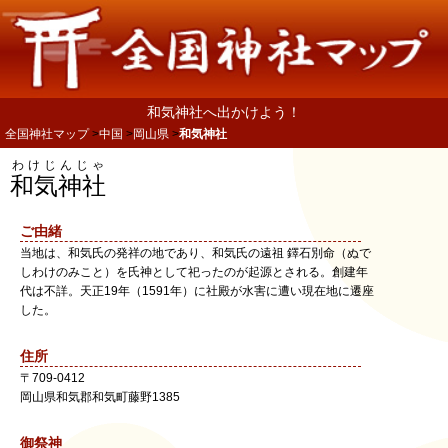
和気神社へ出かけよう！
全国神社マップ
中国
岡山県
和気神社
わけじんじゃ
和気神社
ご由緒
当地は、和気氏の発祥の地であり、和気氏の遠祖 鐸石別命（ぬで
しわけのみこと）を氏神として祀ったのが起源とされる。創建年
代は不詳。天正19年（1591年）に社殿が水害に遭い現在地に遷座
した。
住所
〒
709-0412
岡山県
和気郡和気町
藤野1385
御祭神