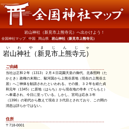
岩山神社（新見市上熊寺元）へ出かけよう！
全国神社マップ
中国
岡山県
岩山神社（新見市上熊寺元）
いわやまじんじゃ
岩山神社（新見市上熊寺元）
ご由緒
当社は正和２年（1313）２月４日花園天皇の御代、北条熙時（た
かとき）政権の末期に、駿河国から上熊谷原地（現在の上熊谷土
居）へご神体を勧請されたといわれる。その後、３２年を経た貞
和元年（1345）に原地（はらち）から現在地の寺本（てらもと）
へ奉還され、今日に至っている。しかし、宮司は応永３年
（1396）の初代から数えて現在２３代目とされており、この間の
消息は詳らかではない。
住所
〒
718-0001