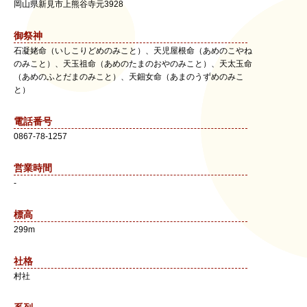
岡山県
新見市
上熊谷寺元3928
御祭神
石凝姥命（いしこりどめのみこと）、天児屋根命（あめのこやね
のみこと）、天玉祖命（あめのたまのおやのみこと）、天太玉命
（あめのふとだまのみこと）、天鈿女命（あまのうずめのみこ
と）
電話番号
0867-78-1257
営業時間
-
標高
299m
社格
村社