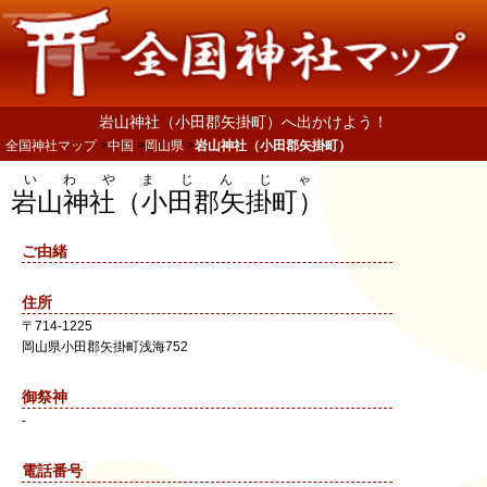
岩山神社（小田郡矢掛町）へ出かけよう！
全国神社マップ
中国
岡山県
岩山神社（小田郡矢掛町）
いわやまじんじゃ
岩山神社（小田郡矢掛町）
ご由緒
住所
〒
714-1225
岡山県
小田郡矢掛町
浅海752
御祭神
-
電話番号