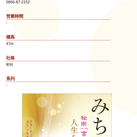
0866-87-2152
営業時間
-
標高
47m
社格
村社
系列
-