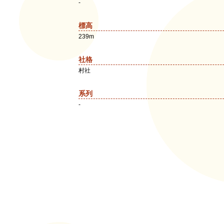
-
標高
239m
社格
村社
系列
-