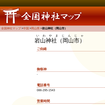
全国神社マップ
中国
岡山県
岩山神社（岡山市）
いわやまじんじゃ
岩山神社（岡山市）
ご由緒
御祭神
-
電話番号
086-295-1543
営業時間