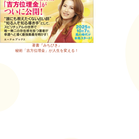
著書『みちびき』
秘術「吉方位埋金」が人生を変える！