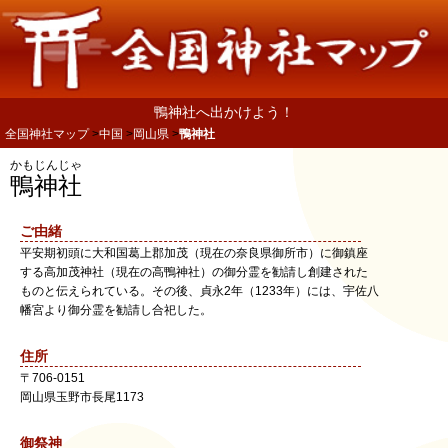
鴨神社へ出かけよう！
全国神社マップ
中国
岡山県
鴨神社
かもじんじゃ
鴨神社
ご由緒
平安期初頭に大和国葛上郡加茂（現在の奈良県御所市）に御鎮座
する高加茂神社（現在の高鴨神社）の御分霊を勧請し創建された
ものと伝えられている。その後、貞永2年（1233年）には、宇佐八
幡宮より御分霊を勧請し合祀した。
住所
〒
706-0151
岡山県
玉野市
長尾1173
御祭神