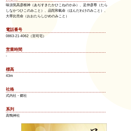
味須気高彦根神（あぢすきたかひこねのかみ）、足仲彦尊（たら
しなかつひこのみこと）、品陀和氣命（ほんだわけのみこと）、
大帯比売命（おおたらしひめのみこと）
電話番号
0863-21-4062（宮司宅）
営業時間
-
標高
43m
社格
式内社・郷社
系列
高鴨神社