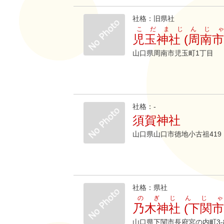
社格：旧県社
こだまじんじゃ
児玉神社 (周南市
山口県周南市児玉町1丁目
社格：-
須賀神社
山口県山口市徳地小古祖419
社格：県社
のぎじんじゃ
乃木神社 (下関市
山口県下関市長府宮の内町3-