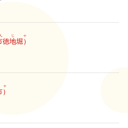
んじゃ
市徳地堀）
ゃ
市）