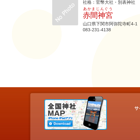
社格：官幣大社・別表神社
あかまじんぐう
赤間神宮
山口県下関市阿弥陀寺町4-1
083-231-4138
サ