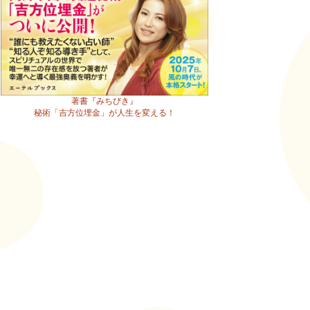
著書『みちびき』
秘術「吉方位埋金」が人生を変える！