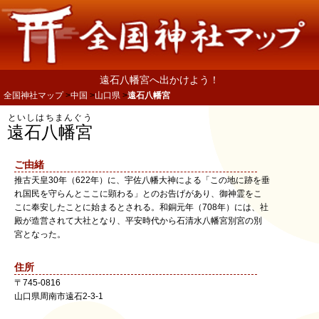
遠石八幡宮へ出かけよう！
全国神社マップ
中国
山口県
遠石八幡宮
といしはちまんぐう
遠石八幡宮
ご由緒
推古天皇30年（622年）に、宇佐八幡大神による「この地に跡を垂
れ国民を守らんとここに顕わる」とのお告げがあり、御神霊をこ
こに奉安したことに始まるとされる。和銅元年（708年）には、社
殿が造営されて大社となり、平安時代から石清水八幡宮別宮の別
宮となった。
住所
〒
745-0816
山口県
周南市
遠石2-3-1