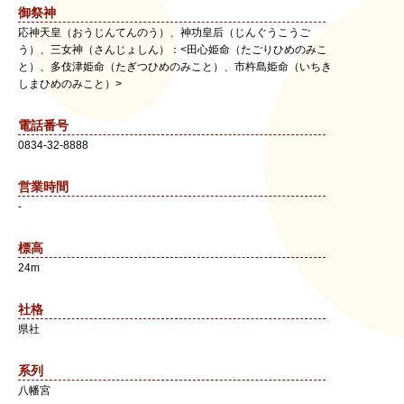
御祭神
応神天皇（おうじんてんのう）、神功皇后（じんぐうこうご
う）、三女神（さんじょしん）：<田心姫命（たごりひめのみこ
と）、多伎津姫命（たぎつひめのみこと）、市杵島姫命（いちき
しまひめのみこと）>
電話番号
0834-32-8888
営業時間
-
標高
24m
社格
県社
系列
八幡宮