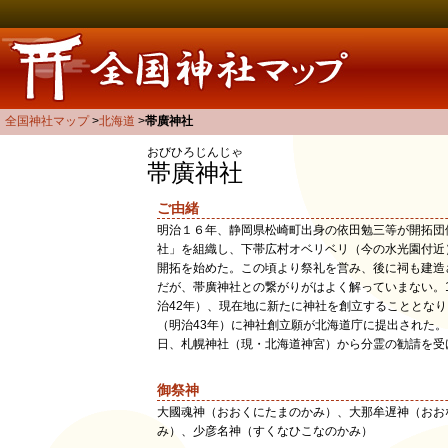
全国神社マップ
北海道
帯廣神社
おびひろじんじゃ
帯廣神社
ご由緒
明治１６年、静岡県松崎町出身の依田勉三等が開拓団
社」を組織し、下帯広村オベリベリ（今の水光園付近
開拓を始めた。この頃より祭礼を営み、後に祠も建造
だが、帯廣神社との繋がりがはよく解っていまない。1
治42年）、現在地に新たに神社を創立することとなり、
（明治43年）に神社創立願が北海道庁に提出された。
日、札幌神社（現・北海道神宮）から分霊の勧請を受
御祭神
大國魂神（おおくにたまのかみ）、大那牟遅神（おお
み）、少彦名神（すくなひこなのかみ）