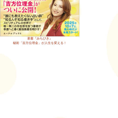
著書『みちびき』
秘術「吉方位埋金」が人生を変える！