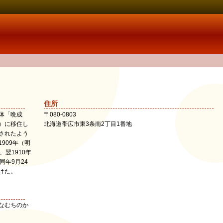
住所
体「晩成
〒
080-0803
）に移住し
北海道
帯広市
東3条南2丁目1番地
されたよう
909年（明
翌1910年
同年9月24
けた。
なむちのか