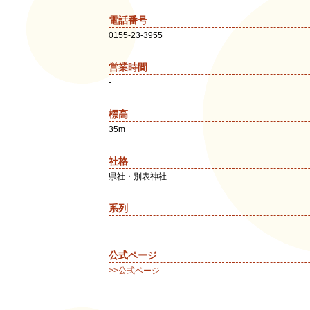
電話番号
0155-23-3955
営業時間
-
標高
35m
社格
県社・別表神社
系列
-
公式ページ
>>公式ページ