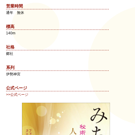
営業時間
通年 無休
標高
140m
社格
郷社
系列
伊勢神宮
公式ページ
>>公式ページ