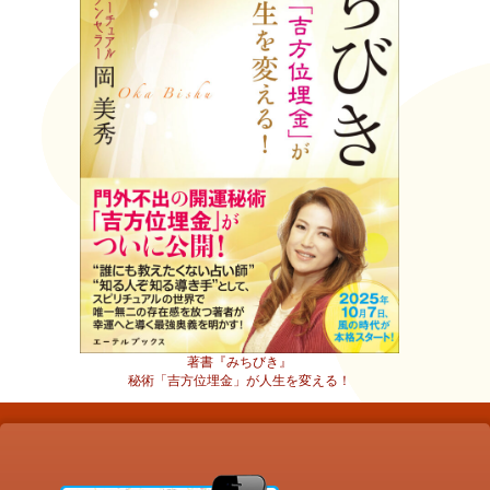
著書『みちびき』
秘術「吉方位埋金」が人生を変える！