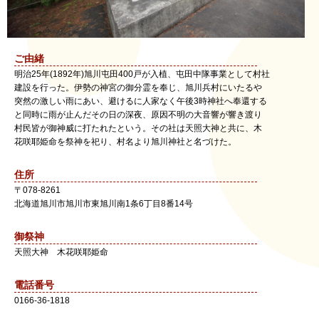
ご由緒
明治25年(1892年)旭川屯田400戸が入植、屯田中隊事業として村社
建設を行った。伊勢の神宮の御分霊を奉じ、旭川兵村にいたるや
突然の激しい雨にあい、避けるに人家なく午後3時神社へ奉還する
と同時に雨が止んだその日の深夜、原因不明の大音響が響き渡り
村民皆が御神威に打たれたという。その社は天照大神と共に、木
花咲耶姫命を祭神を祀り、村名より旭川神社と名づけた。
住所
〒
078-8261
北海道
旭川市
旭川市東旭川南1条6丁目8番14号
御祭神
天照大神 木花咲耶姫命
電話番号
0166-36-1818