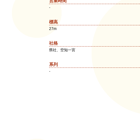
営業時間
-
標高
27m
社格
県社、空知一宮
系列
-