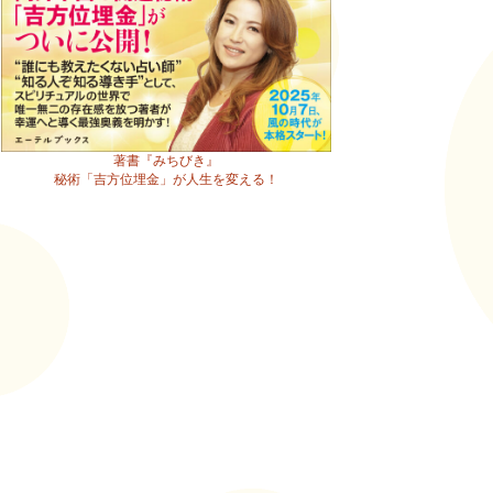
著書『みちびき』
秘術「吉方位埋金」が人生を変える！