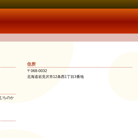
住所
〒
068-0032
北海道
岩見沢市
12条西1丁目3番地
むちのか