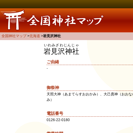
全国神社マップ
北海道
岩見沢神社
いわみざわじんじゃ
岩見沢神社
ご由緒
-
御祭神
天照大神（あまてらすおおかみ）、大己貴神（おおな
み）
電話番号
0126-22-0180