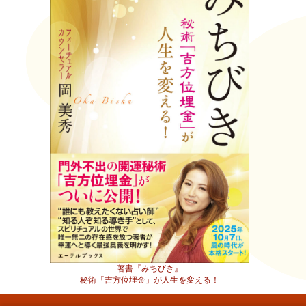
著書『みちびき』
秘術「吉方位埋金」が人生を変える！