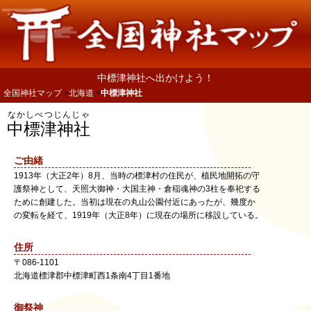
中標津神社へ出かけよう！
全国神社マップ
北海道
中標津神社
なかしべつじんじゃ
中標津神社
ご由緒
1913年（大正2年）8月、当時の標津村の住民が、植民地開拓の守
護祭神として、天照大御神・大国主神・倉稲魂神の3柱を奉祀する
ために創建した。当初は現在の丸山公園付近にあったが、幾度か
の変転を経て、1919年（大正8年）に現在の場所に移設している。
住所
〒
086-1101
北海道
標津郡中標津町
西1条南4丁目1番地
御祭神