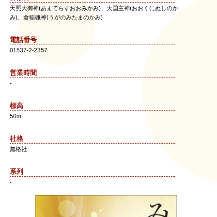
天照大御神(あまてらすおおみかみ)、大国主神(おおくにぬしのか
み)、倉稲魂神(うがのみたまのかみ)
電話番号
01537-2-2357
営業時間
-
標高
50m
社格
無格社
系列
-