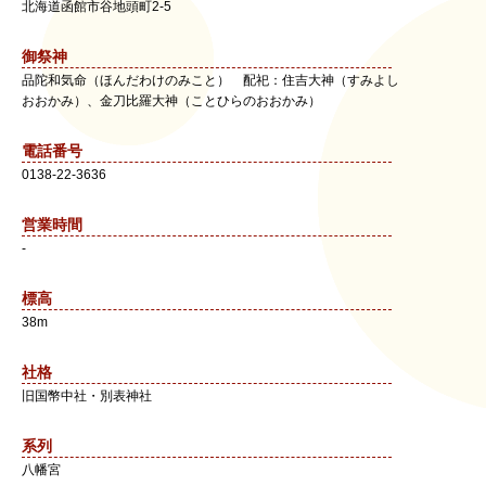
北海道
函館市
谷地頭町2-5
御祭神
品陀和気命（ほんだわけのみこと） 配祀：住吉大神（すみよし
おおかみ）、金刀比羅大神（ことひらのおおかみ）
電話番号
0138-22-3636
営業時間
-
標高
38m
社格
旧国幣中社・別表神社
系列
八幡宮