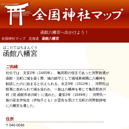
函館八幡宮へ出かけよう！
全国神社マップ
北海道
函館八幡宮
はこだてはちまんぐう
函館八幡宮
ご由緒
社伝では、文安2年（1445年）、亀田郡の領主であった河野政通が
函館・元町に城を築く際、城の鎮守として城域東南隅に八幡神を
勧請したのに始まると伝えられる。永正9年（1512年）、河野氏は
蝦夷に攻められて城を追われ、一族は八幡神を奉じて亀田郡赤川
村（現 函館市赤川町）に逃れた。慶安2年（1649年）、河野氏一
族の巫女伊知女（伊知子とも）が霊告を受けて元町の河野館跡地
に八幡宮を遷した。
住所
〒
040-0046