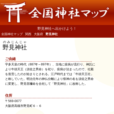
野見神社へ出かけよう！
全国神社マップ
関西
大阪府
野見神社
のみじんじゃ
野見神社
ご由緒
宇多天皇の時代（887年～897年）、当地に疫病が流行り、神託に
より牛頭天王（須佐之男命）を祀り、疫病が治まったので、社殿
を造営したのが始まりとされる。江戸時代までは「牛頭天王社」
と称していた。明治元年の神仏分離により祭神の名を須佐之男命
に変更し、野見宿禰命を合祀して「野見神社」に改称した。
住所
〒
569-0077
大阪府
高槻市
野見町６－６