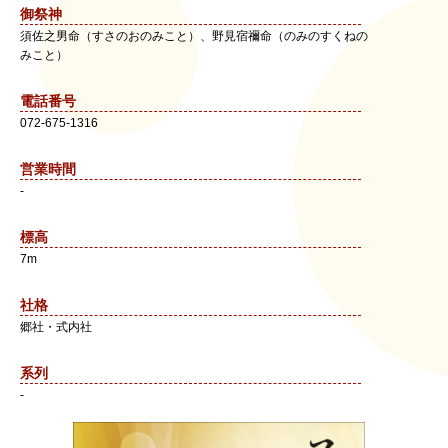
御祭神
須佐之男命（すさのおのみこと）、野見宿禰命（のみのすくねの
みこと）
電話番号
072-675-1316
営業時間
-
標高
7m
社格
郷社・式内社
系列
-