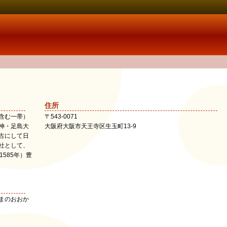
住所
含む一帯）
〒
543-0071
神・足島大
大阪府
大阪市天王寺区
生玉町13-9
古にして日
社として、
585年）豊
まのおおか