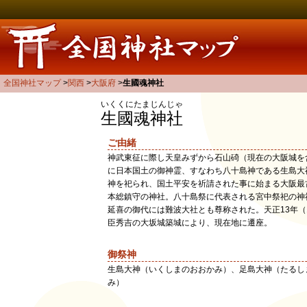
全国神社マップ
関西
大阪府
生國魂神社
いくくにたまじんじゃ
生國魂神社
ご由緒
神武東征に際し天皇みずから石山碕（現在の大阪城を
に日本国土の御神霊、すなわち八十島神である生島大
神を祀られ、国土平安を祈請された事に始まる大阪最
本総鎮守の神社。八十島祭に代表される宮中祭祀の神
延喜の御代には難波大社とも尊称された。天正13年（1
臣秀吉の大坂城築城により、現在地に遷座。
御祭神
生島大神（いくしまのおおかみ）、足島大神（たるし
み）