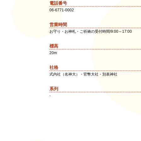
電話番号
06-6771-0002
営業時間
お守り・お神札・ご祈祷の受付時間/9:00～17:00
標高
20m
社格
式内社（名神大）・官幣大社・別表神社
系列
-