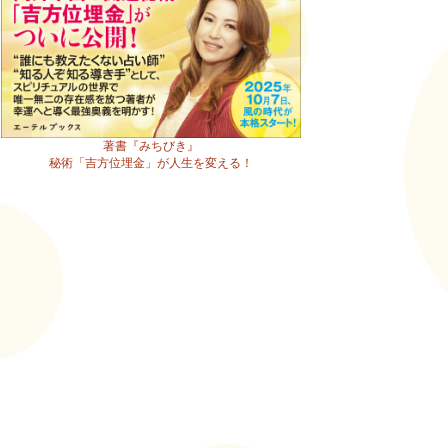
著書『みちびき』
秘術「吉方位埋金」が人生を変える！