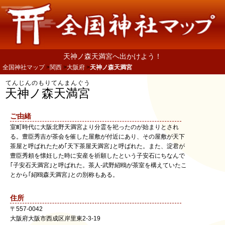
天神ノ森天満宮へ出かけよう！
全国神社マップ
関西
大阪府
天神ノ森天満宮
てんじんのもりてんまんぐう
天神ノ森天満宮
ご由緒
室町時代に大阪北野天満宮より分霊を祀ったのが始まりとされ
る。豊臣秀吉が茶会を催した屋敷が付近にあり、その屋敷が天下
茶屋と呼ばれたため｢天下茶屋天満宮｣と呼ばれた。また、淀君が
豊臣秀頼を懐妊した時に安産を祈願したという子安石にちなんで
｢子安石天満宮｣と呼ばれた。茶人-武野紹鴎が茶室を構えていたこ
とから｢紹鴎森天満宮｣との別称もある。
住所
〒
557-0042
大阪府
大阪市西成区
岸里東2-3-19