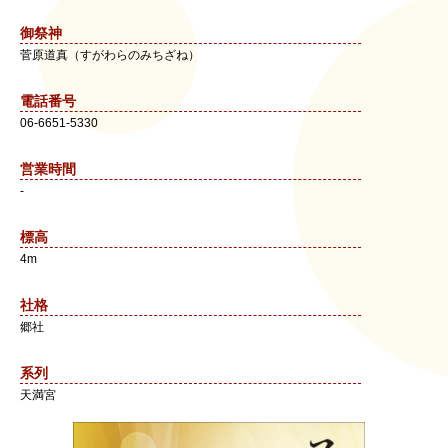
御祭神
菅原道真（すがわらのみちざね）
電話番号
06-6651-5330
営業時間
-
標高
4m
社格
郷社
系列
天満宮