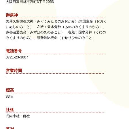
大阪府
富田林市
宮町3丁目2053
御祭神
美具久留御魂大神（みぐくみたまのおおかみ）/大国主命（おおく
にぬしのみこと） 左殿：天水分神（あめのみくまりのかみ）、
弥都波迺売命（みずはのめのみこと） 右殿：国水分神（くにの
みくまりのかみ）、須勢理比売命（すせりひめのみこと）
電話番号
0721-23-3007
営業時間
-
標高
83m
社格
式内小社・郷社