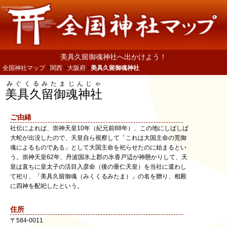
美具久留御魂神社へ出かけよう！
全国神社マップ
関西
大阪府
美具久留御魂神社
みぐくるみたまじんじゃ
美具久留御魂神社
ご由緒
社伝によれば、崇神天皇10年（紀元前88年）、この地にしばしば
大蛇が出没したので、天皇自ら視察して「これは大国主命の荒御
魂によるものである」として大国主命を祀らせたのに始まるとい
う。崇神天皇62年、丹波国氷上郡の氷香戸辺が神懸かりして、天
皇は直ちに皇太子の活目入彦命（後の垂仁天皇）を当社に遣わし
て祀り、「美具久留御魂（みくくるみたま）」の名を贈り、相殿
に四神を配祀したという。
住所
〒
584-0011