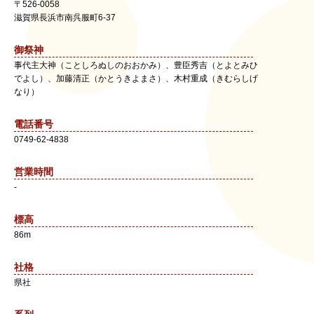
〒
526-0058
滋賀県
長浜市
南呉服町6-37
御祭神
事代主大神（ことしろぬしのおおかみ）、豊臣秀吉（とよとみひ
でよし）、加藤清正（かとうきよまさ）、木村重成（きむらしげ
なり）
電話番号
0749-62-4838
営業時間
-
標高
86m
社格
県社