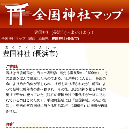
豊国神社 (長浜市)へ出かけよう！
全国神社マップ
関西
滋賀県
豊国神社 (長浜市)
ほうこくじんじゃ
豊国神社 (長浜市)
ご由緒
当社は長浜町民が、秀吉の3回忌に当たる慶長5年（1600年）、そ
の遺徳を偲んで建立したものである。江戸時代に入ると、幕府の
命により秀吉信仰が禁じられ、社殿も取り壊されたが、町民によ
って祭神は町年寄の家へ移され、その後、恵比須神を祀る神社の
奥社で密かに祀っていた（現在の豊国神社で事代主が一緒に祀ら
れているのはこのため）。明治維新後には「豊国神社」の名が復
活し、秀吉の三百回忌に当たる明治31年（1898年）に拝殿が再建
された。
住所