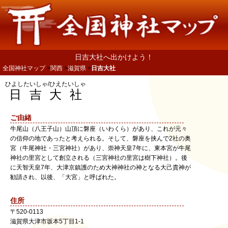
日吉大社へ出かけよう！
全国神社マップ
関西
滋賀県
日吉大社
ひよしたいしゃ/ひえたいしゃ
日吉大社
ご由緒
牛尾山（八王子山）山頂に磐座（いわくら）があり、これが元々
の信仰の地であったと考えられる。そして、磐座を挟んで2社の奥
宮（牛尾神社・三宮神社）があり、崇神天皇7年に、東本宮が牛尾
神社の里宮として創立される（三宮神社の里宮は樹下神社）。後
に天智天皇7年、大津京鎮護のため大神神社の神となる大己貴神が
勧請され、以後、「大宮」と呼ばれた。
住所
〒
520-0113
滋賀県
大津市
坂本5丁目1-1