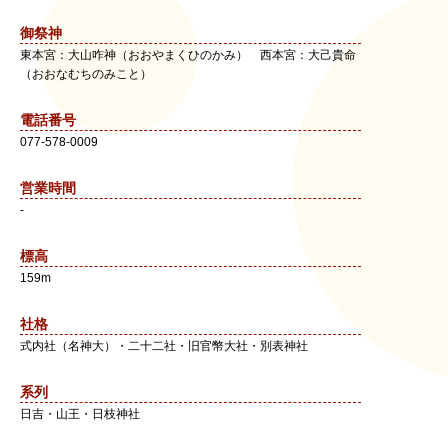
御祭神
東本宮：大山咋神（おおやまくひのかみ） 西本宮：大己貴命
（おおなむちのみこと）
電話番号
077-578-0009
営業時間
-
標高
159m
社格
式内社（名神大）・二十二社・旧官幣大社・別表神社
系列
日吉・山王・日枝神社