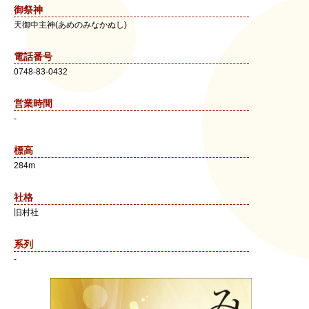
御祭神
天御中主神(あめのみなかぬし)
電話番号
0748-83-0432
営業時間
-
標高
284m
社格
旧村社
系列
-