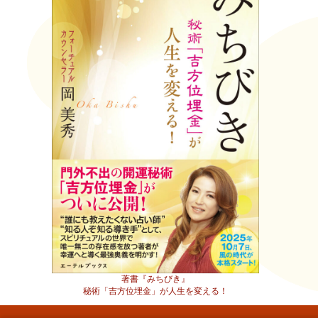
著書『みちびき』
秘術「吉方位埋金」が人生を変える！