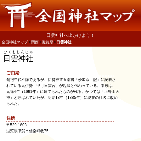
日雲神社へ出かけよう！
全国神社マップ
関西
滋賀県
日雲神社
ひくもじんじゃ
日雲神社
ご由緒
創祀年代不詳であるが、伊勢神道五部書『倭姫命世記』に記載さ
れている元伊勢「甲可日雲宮」が起源と伝わっている。本殿は、
元禄4年（1691年）に建てられたものが残る。かつては「上野山天
神」と呼ばれていたが、明治18年（1885年）に現在の社名に改め
られた。
住所
〒
529-1803
滋賀県
甲賀市
信楽町牧75