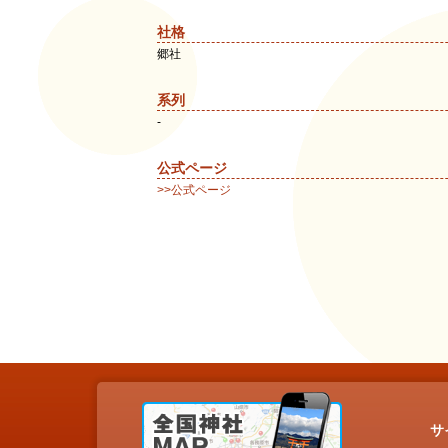
社格
郷社
系列
-
公式ページ
>>公式ページ
サ