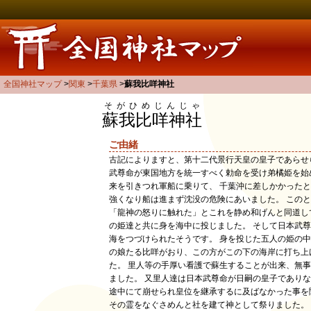
全国神社マップ
関東
千葉県
蘇我比咩神社
そがひめじんじゃ
蘇我比咩神社
ご由緒
古記によりますと、第十二代景行天皇の皇子であらせ
武尊命が東国地方を統一すべく勅命を受け弟橘姫を始
来を引きつれ軍船に乗りて、 千葉沖に差しかかった
強くなり船は進まず沈没の危険にあいました。 この
「龍神の怒りに触れた」とこれを静め和げんと同道し
の姫達と共に身を海中に投じました。 そして日本武
海をつづけられたそうです。 身を投じた五人の姫の中に蘇我大臣
の娘たる比咩がおり、この方がこの下の海岸に打ち上
た。 里人等の手厚い看護で蘇生することが出来、無
ました。 又里人達は日本武尊命が日嗣の皇子であり
途中にて崩せられ皇位を継承するに及ばなかった事を
その霊をなぐさめんと社を建て神として祭りました。