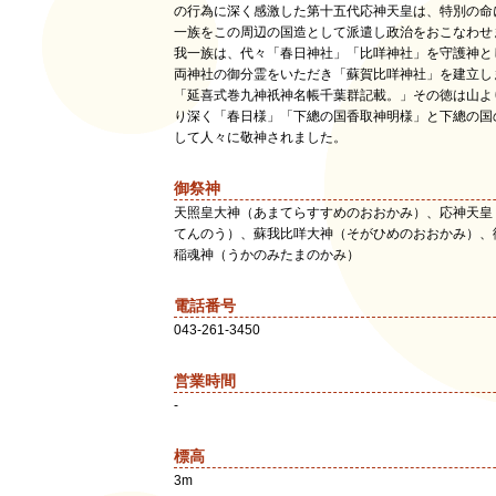
の行為に深く感激した第十五代応神天皇は、特別の命
一族をこの周辺の国造として派遣し政治をおこなわせ
我一族は、代々「春日神社」「比咩神社」を守護神と
両神社の御分霊をいただき「蘇賀比咩神社」を建立し
「延喜式巻九神祇神名帳千葉群記載。」その徳は山よ
り深く「春日様」「下總の国香取神明様」と下總の国
して人々に敬神されました。
御祭神
天照皇大神（あまてらすすめのおおかみ）、応神天皇
てんのう）、蘇我比咩大神（そがひめのおおかみ）、
稲魂神（うかのみたまのかみ）
電話番号
043-261-3450
営業時間
-
標高
3m