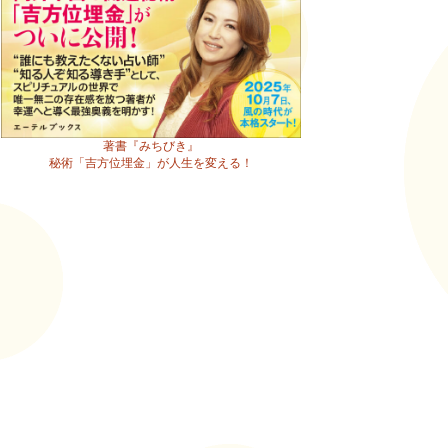
著書『みちびき』
秘術「吉方位埋金」が人生を変える！