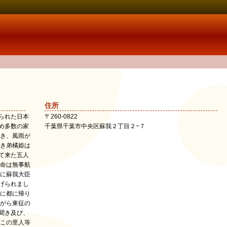
住所
られた日本
〒
260-0822
め多数の家
千葉県
千葉市中央区
蘇我２丁目２−７
とき、風雨が
とき弟橘姫は
て来た五人
尊命は無事航
げられまし
事に都に帰り
ながら東征の
聞き及び、
 この里人等