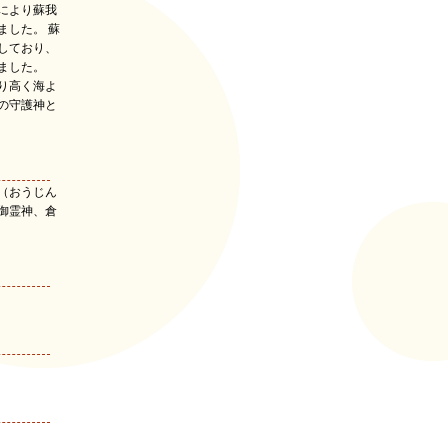
により蘇我
ました。 蘇
しており、
ました。
り高く海よ
の守護神と
（おうじん
御霊神、倉