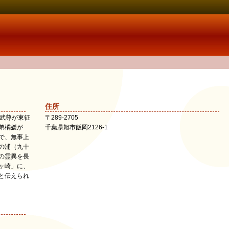
住所
本武尊が東征
〒
289-2705
弟橘媛が
千葉県
旭市
飯岡2126-1
で、無事上
の浦（九十
の霊異を畏
ヶ崎」に、
と伝えられ