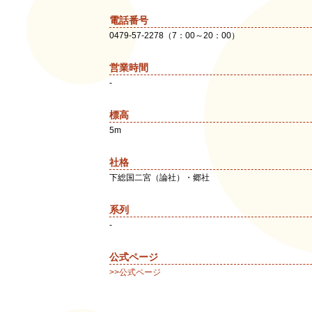
電話番号
0479-57-2278（7：00～20：00）
営業時間
-
標高
5m
社格
下総国二宮（論社）・郷社
系列
-
公式ページ
>>公式ページ