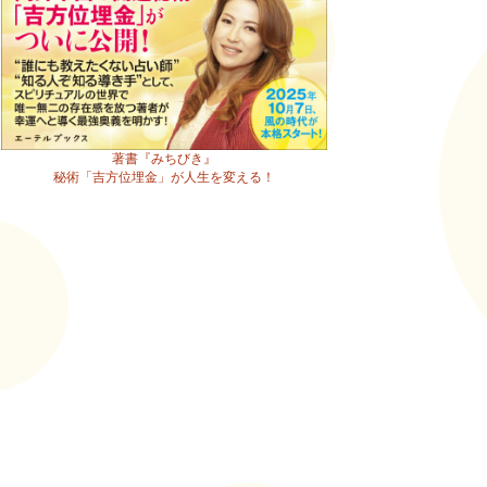
著書『みちびき』
秘術「吉方位埋金」が人生を変える！