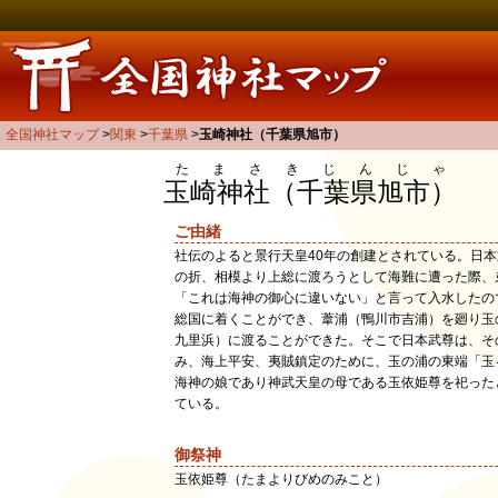
全国神社マップ
関東
千葉県
玉崎神社（千葉県旭市）
たまさきじんじゃ
玉崎神社（千葉県旭市）
ご由緒
社伝のよると景行天皇40年の創建とされている。日
の折、相模より上総に渡ろうとして海難に遭った際、
「これは海神の御心に違いない」と言って入水したの
総国に着くことができ、葦浦（鴨川市吉浦）を廻り玉
九里浜）に渡ることができた。そこで日本武尊は、そ
み、海上平安、夷賊鎮定のために、玉の浦の東端「玉
海神の娘であり神武天皇の母である玉依姫尊を祀った
ている。
御祭神
玉依姫尊（たまよりびめのみこと）