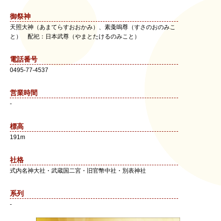
御祭神
天照大神（あまてらすおおかみ）、素戔嗚尊（すさのおのみこ
と） 配祀：日本武尊（やまとたけるのみこと）
電話番号
0495-77-4537
営業時間
-
標高
191m
社格
式内名神大社・武蔵国二宮・旧官幣中社・別表神社
系列
-