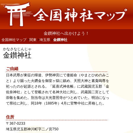
金鑚神社へ出かけよう！
全国神社マップ
関東
埼玉県
金鑚神社
かなさなじんじゃ
金鑚神社
ご由緒
日本武尊が東征の帰途、伊勢神宮にて倭姫命（やまとひめのみこ
と）より賜った火鑽金を御室ヶ獄に鎮め、天照大神と素戔嗚尊を
祀ったのが起源とされる。「延喜式神名帳」に武蔵国児玉郡「金
佐奈神社」として登載されて名神大社に列し、武蔵国二宮として
崇敬を集めた。別当寺は大光普照寺がつとめていた。明治になっ
て県社に列し、同18年（1885年）4月に官幣中社に昇格した。
住所
〒
367-0233
埼玉県
児玉郡神川町
字二ノ宮750