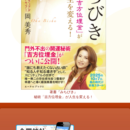
著書『みちびき』
秘術「吉方位埋金」が人生を変える！