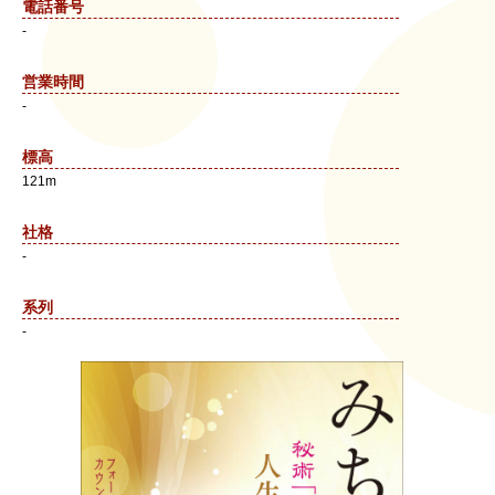
電話番号
-
営業時間
-
標高
121m
社格
-
系列
-