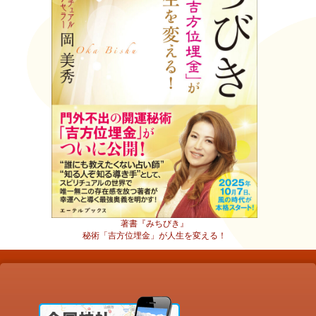
著書『みちびき』
秘術「吉方位埋金」が人生を変える！