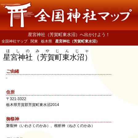
星宮神社（芳賀町東水沼）へ出かけよう！
全国神社マップ
関東
栃木県
星宮神社（芳賀町東水沼）
ほしのみやじんじゃ
星宮神社（芳賀町東水沼）
ご由緒
-
住所
〒
321-3322
栃木県
芳賀郡芳賀町
東水沼2014
御祭神
磐裂神（いわさくのかみ）、根析神（ねさくのかみ）