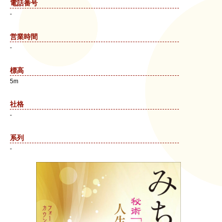
電話番号
-
営業時間
-
標高
5m
社格
-
系列
-