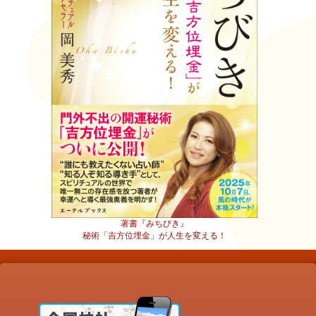
著書『みちびき』
秘術「吉方位埋金」が人生を変える！