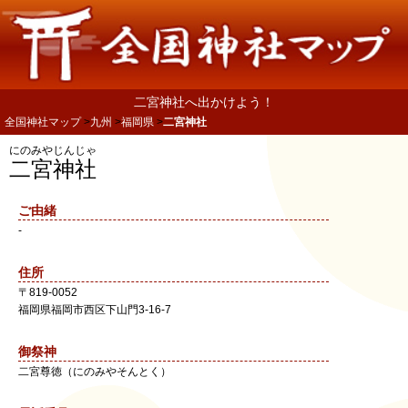
二宮神社へ出かけよう！
全国神社マップ
九州
福岡県
二宮神社
にのみやじんじゃ
二宮神社
ご由緒
-
住所
〒
819-0052
福岡県
福岡市西区
下山門3-16-7
御祭神
二宮尊徳（にのみやそんとく）