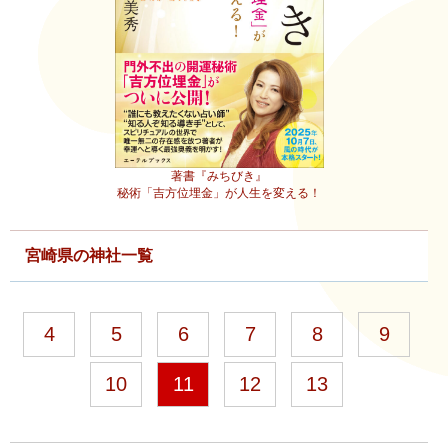
著書『みちびき』
秘術「吉方位埋金」が人生を変える！
宮崎県の神社一覧
4
5
6
7
8
9
10
11
12
13