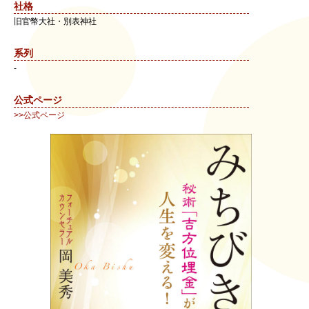
社格
旧官幣大社・別表神社
系列
-
公式ページ
>>公式ページ