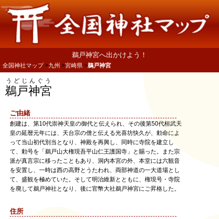
鵜戸神宮へ出かけよう！
全国神社マップ
九州
宮崎県
鵜戸神宮
うどじんぐう
鵜戸神宮
ご由緒
創建は、第10代崇神天皇の御代と伝えられ、その後第50代桓武天
皇の延暦元年には、天台宗の僧と伝える光喜坊快久が、勅命によ
って当山初代別当となり、神殿を再興し、同時に寺院を建立し
て、勅号を「鵜戸山大権現吾平山仁王護国寺」と賜った。また宗
派が真言宗に移ったこともあり、洞内本宮の外、本堂には六観音
を安置し、一時は西の高野とうたわれ、両部神道の一大道場とし
て、盛観を極めていた。そして明治維新とともに、権現号・寺院
を廃して鵜戸神社となり、後に官幣大社鵜戸神宮にご昇格した。
住所