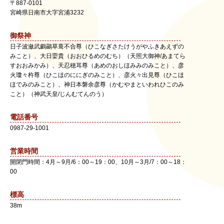
〒
887-0101
宮崎県
日南市
大字宮浦3232
御祭神
日子波瀲武鸕鷀草葺不合尊（ひこなぎさたけうがやふきあえずの
みこと）、大日孁貴（おおひるめのむち）（天照大御神/あまてら
すおおみかみ）、天忍穂耳尊（あめのおしほみみのみこと）、彦
火瓊々杵尊（ひこほのににぎのみこと）、彦火々出見尊（ひこほ
ほでみのみこと）、神日本磐余彦尊（かむやまといわれひこのみ
こと）（神武天皇/じんむてんのう）
電話番号
0987-29-1001
営業時間
開閉門時間：4月～9月/6：00～19：00、10月～3月/7：00～18：
00
標高
38m