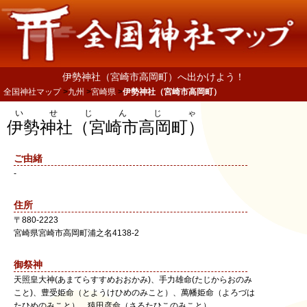
伊勢神社（宮崎市高岡町）へ出かけよう！
全国神社マップ
九州
宮崎県
伊勢神社（宮崎市高岡町）
いせじんじゃ
伊勢神社（宮崎市高岡町）
ご由緒
-
住所
〒
880-2223
宮崎県
宮崎市
高岡町浦之名4138-2
御祭神
天照皇大神(あまてらすすめおおかみ)、手力雄命(たじからおのみ
こと)、豊受姫命（とようけひめのみこと）、萬幡姫命（よろづは
たひめのみこと）、猿田彦命（さるたひこのみこと）