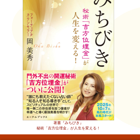
著書『みちびき』
秘術「吉方位埋金」が人生を変える！