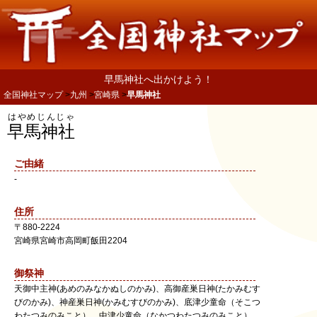
早馬神社へ出かけよう！
全国神社マップ
九州
宮崎県
早馬神社
はやめじんじゃ
早馬神社
ご由緒
-
住所
〒
880-2224
宮崎県
宮崎市
高岡町飯田2204
御祭神
天御中主神(あめのみなかぬしのかみ)、高御産巣日神(たかみむす
びのかみ)、神産巣日神(かみむすびのかみ)、底津少童命（そこつ
わたつみのみこと）、中津少童命（なかつわたつみのみこと）、