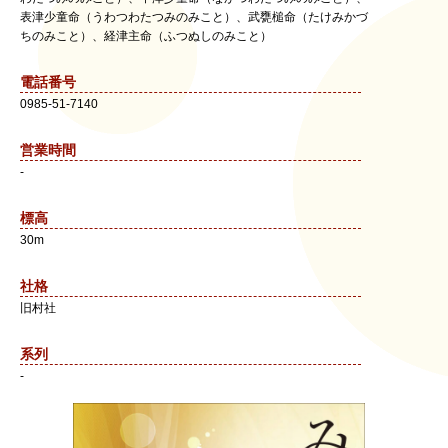
表津少童命（うわつわたつみのみこと）、武甕槌命（たけみかづ
ちのみこと）、経津主命（ふつぬしのみこと）
電話番号
0985-51-7140
営業時間
-
標高
30m
社格
旧村社
系列
-