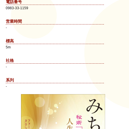
電話番号
0983-33-1159
営業時間
-
標高
5m
社格
-
系列
-