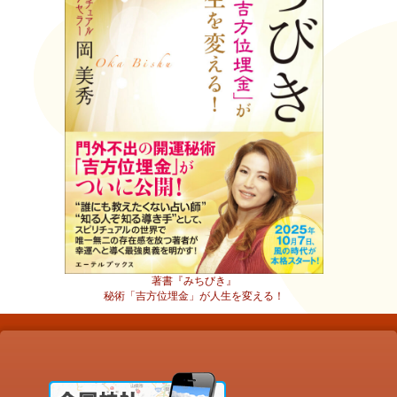
著書『みちびき』
秘術「吉方位埋金」が人生を変える！