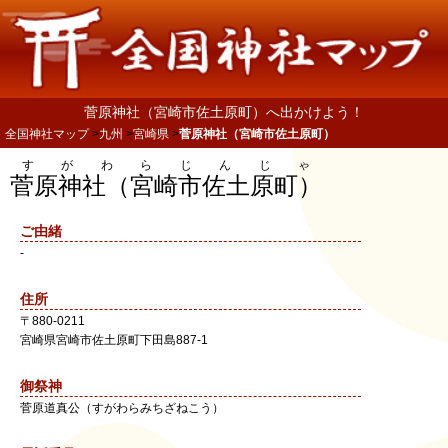
菅原神社（宮崎市佐土原町）へ出かけよう！
全国神社マップ
九州
宮崎県
菅原神社（宮崎市佐土原町）
すがわらじんじゃ
菅原神社（宮崎市佐土原町）
ご由緒
-
住所
〒
880-0211
宮崎県
宮崎市
佐土原町下田島887-1
御祭神
菅原道真公（すがわらみちざねこう）