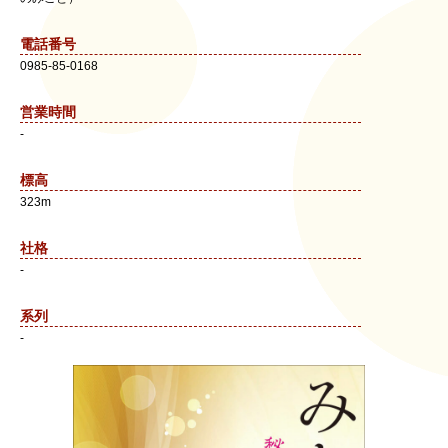
電話番号
0985-85-0168
営業時間
-
標高
323m
社格
-
系列
-