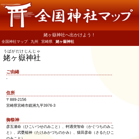
姥ヶ嶽神社へ出かけよう！
全国神社マップ
九州
宮崎県
姥ヶ嶽神社
うばがだけじんじゃ
姥ヶ嶽神社
ご由緒
-
住所
〒
889-2156
宮崎県
宮崎市
鏡洲九平3976-3
御祭神
彦五瀬命（ひこいつせのみこと）、軻遇突智命（かぐつちのみこ
と）、武甕槌神（たけみかづちのかみ）、猿田彦命（さるたひこ
のみこと）