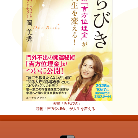
著書『みちびき』
秘術「吉方位埋金」が人生を変える！