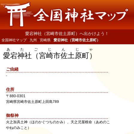
愛宕神社（宮崎市佐土原町）へ出かけよう！
全国神社マップ
九州
宮崎県
愛宕神社（宮崎市佐土原町）
あたごじんじゃ
愛宕神社（宮崎市佐土原町）
ご由緒
-
住所
〒
880-0301
宮崎県
宮崎市
佐土原町上田島789
御祭神
火之加具土神（ほのかぐつちのかみ）、天之児屋根命（あめのこ
やねのみこと）