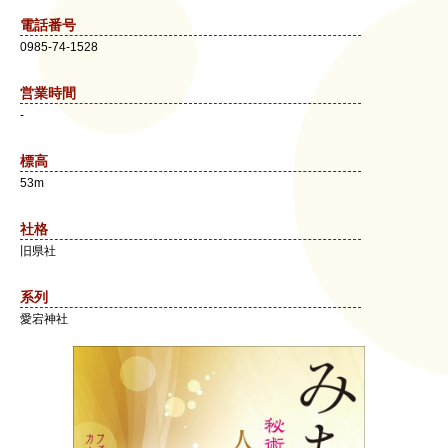
電話番号
0985-74-1528
営業時間
-
標高
53m
社格
旧県社
系列
愛宕神社