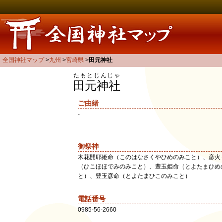
全国神社マップ
九州
宮崎県
田元神社
たもとじんじゃ
田元神社
ご由緒
-
御祭神
木花開耶姫命（このはなさくやひめのみこと）、彦火
（ひこほほでみのみこと）、豊玉姫命（とよたまひめ
と）、豊玉彦命（とよたまひこのみこと）
電話番号
0985-56-2660