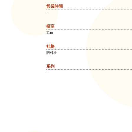
営業時間
-
標高
11m
社格
旧村社
系列
-