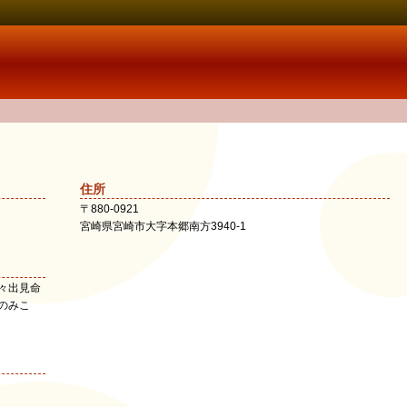
住所
〒
880-0921
宮崎県
宮崎市
大字本郷南方3940-1
々出見命
のみこ