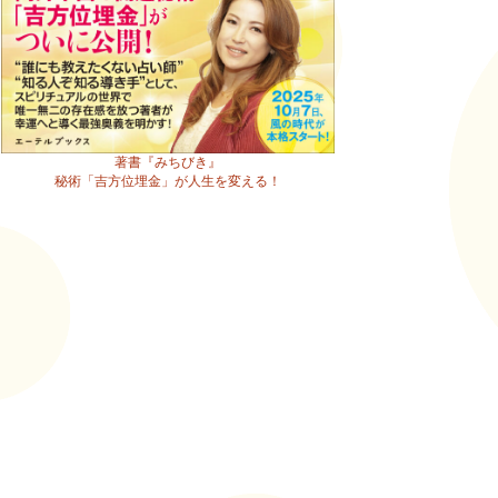
著書『みちびき』
秘術「吉方位埋金」が人生を変える！