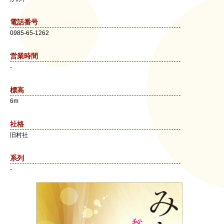
電話番号
0985-65-1262
営業時間
-
標高
6m
社格
旧村社
系列
-