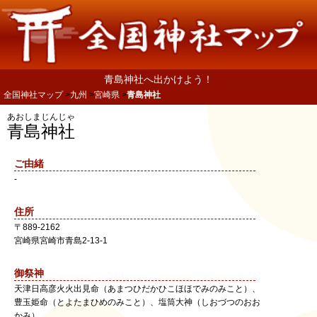
青島神社へ出かけよう！
全国神社マップ
九州
宮崎県
青島神社
あおしまじんじゃ
青島神社
ご由緒
-
住所
〒
889-2162
宮崎県
宮崎市
青島2-13-1
御祭神
天津日高彦火火出見命（あまつひだかひこほほでみのみこと）、
豊玉姫命（とよたまひめのみこと）、塩筒大神（しおづつのおお
かみ）