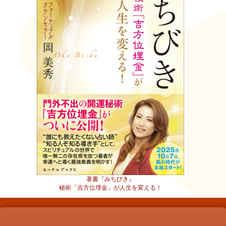
著書『みちびき』
秘術「吉方位埋金」が人生を変える！