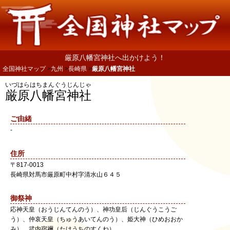
厳原八幡宮神社へ出かけよう！
全国神社マップ
九州
長崎県
厳原八幡宮神社
いづはらはちまんぐうじんじゃ
厳原八幡宮神社
ご由緒
-
住所
〒
817-0013
長崎県
対馬市
厳原町中村字清水山６４５
御祭神
応神天皇（おうじんてんのう）、神功皇后（じんぐうこうご
う）、仲哀天皇（ちゅうあいてんのう）、姫大神（ひめおおか
み）、武内宿禰（たけうちのすくね）