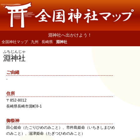
淵神社へ出かけよう！
全国神社マップ
九州
長崎県
淵神社
ふちじんじゃ
淵神社
ご由緒
-
住所
〒
852-8012
長崎県
長崎市
淵町8-1
御祭神
田心姫命（たごりひめのみこと）、市杵島姫命（いちきしまひめ
のみこと）、湍津姫命（たぎつひめのみこと）