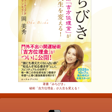
著書『みちびき』
秘術「吉方位埋金」が人生を変える！