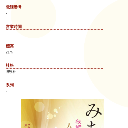
電話番号
-
営業時間
-
標高
21m
社格
旧県社
系列
-