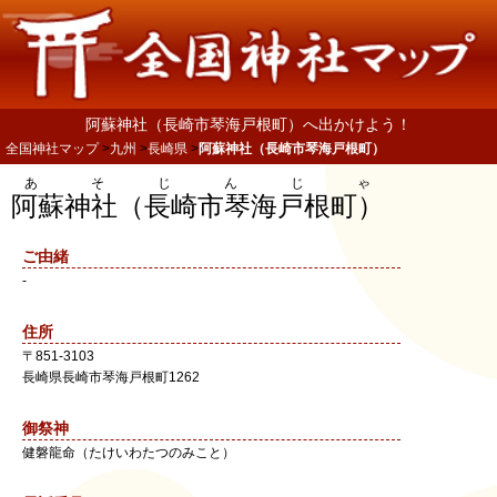
阿蘇神社（長崎市琴海戸根町）へ出かけよう！
全国神社マップ
九州
長崎県
阿蘇神社（長崎市琴海戸根町）
あそじんじゃ
阿蘇神社（長崎市琴海戸根町）
ご由緒
-
住所
〒
851-3103
長崎県
長崎市
琴海戸根町1262
御祭神
健磐龍命（たけいわたつのみこと）