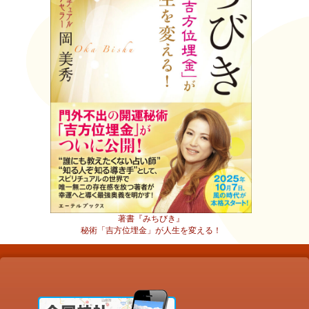
著書『みちびき』
秘術「吉方位埋金」が人生を変える！