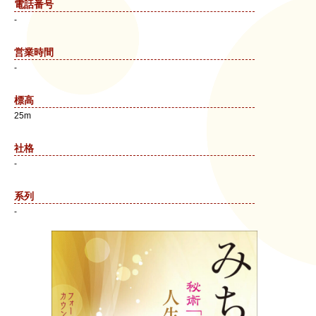
電話番号
-
営業時間
-
標高
25m
社格
-
系列
-