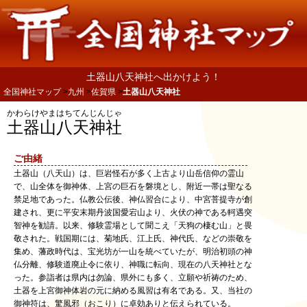
土器山八天神社へ出かけよう！
全国神社マップ
九州
佐賀県
土器山八天神社
かわらけやまはちてんじんじゃ
土器山八天神社
ご由緒
土器山（八天山）は、巨岩怪石が多く上古より山岳信仰の霊山
で、山全体を御神体、上宮の巨石を磐境とし、附近一帯は聖なる
禁足地であった。仏教公伝後、神仏習合により、中宮菩提寺が創
建され、更に平安末期丹波国愛宕山より、火伏の神である軻遇突
智神を勧請。以来、修験霊場として聞こえ「天狗の棲む山」と畏
敬された。戦国期には、菊地氏、江上氏、神代氏、などの崇敬を
集め、藩政時代は、宝光坊が一山を統べていたが、明治初頭の神
仏分離、修験道廃止令に依り、神職に転向、現在の八天神社とな
った。参詣者は県内は勿論、県外にも多く、立願や祈祷のため、
土器を上宮御神体岩の元に納める風習は有名である。又、当社の
御神符は、驚風邪（おこり）に卓効ありと伝えられている。