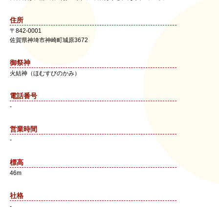
住所
〒
842-0001
佐賀県
神埼市
神崎町城原3672
御祭神
火結神（ほむすびのかみ）
電話番号
-
営業時間
-
標高
46m
社格
-