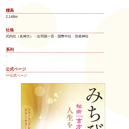
標高
2,148m
社格
式内社（名神大）・出羽国一宮・国幣中社・別表神社
系列
-
公式ページ
>>公式ページ