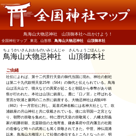
鳥海山大物忌神社 山頂御本社へ出かけよう！
全国神社マップ
東北
山形県
鳥海山大物忌神社 山頂御本社
ちょうかいさんおおものいみじんじゃ さんちょうごほんしゃ
鳥海山大物忌神社 山頂御本社
ご由緒
社伝によれば、第十二代景行天皇の御代当国に現れ、神社の創祀
は第二十九代欽明天皇25年（564）の御代と伝えられている。鳥海
山は活火山で、噴火などの異変が起こると朝廷から奉幣があり鎮
祭が行われた。本社は山頂に鎮座し、麓に「口ノ宮」と呼ばれる
里宮が吹浦と蕨岡の二カ所に鎮座する。大物忌神社は貞観4年
（862）十一月官社に列し、延喜式神名帳には名神大社として、吹
浦鎮座の月山神社と共に収載されている。後に出羽国一之宮とな
り、朝野の崇敬を集めた。特に歴代天皇の崇敬篤く、八幡太郎義
家の戦勝祈願、北畠顕信の土地寄進、鎌倉幕府や庄内藩主の社殿
の造修など時々の武将にも篤く崇敬されてきた。中世、神仏混淆
以来、鳥海山大権現として社僧の奉仕するところとなったが、明