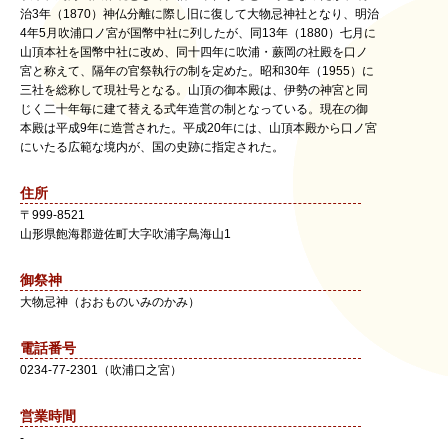
治3年（1870）神仏分離に際し旧に復して大物忌神社となり、明治
4年5月吹浦口ノ宮が国幣中社に列したが、同13年（1880）七月に
山頂本社を国幣中社に改め、同十四年に吹浦・蕨岡の社殿を口ノ
宮と称えて、隔年の官祭執行の制を定めた。昭和30年（1955）に
三社を総称して現社号となる。山頂の御本殿は、伊勢の神宮と同
じく二十年毎に建て替える式年造営の制となっている。現在の御
本殿は平成9年に造営された。平成20年には、山頂本殿から口ノ宮
にいたる広範な境内が、国の史跡に指定された。
住所
〒
999-8521
山形県
飽海郡遊佐町
大字吹浦字鳥海山1
御祭神
大物忌神（おおものいみのかみ）
電話番号
0234-77-2301（吹浦口之宮）
営業時間
-