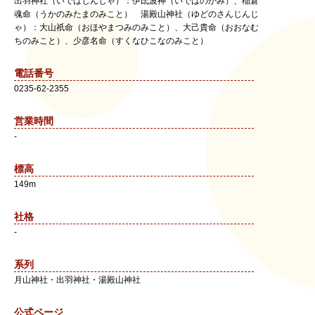
出羽神社（いではじんじゃ）：伊氐波神（いではのかみ）、稲倉
魂命（うかのみたまのみこと） 湯殿山神社（ゆどのさんじんじ
ゃ）：大山祇命（おほやまつみのみこと）、大己貴命（おおなむ
ちのみこと）、少彦名命（すくなひこなのみこと）
電話番号
0235-62-2355
営業時間
-
標高
149m
社格
-
系列
月山神社・出羽神社・湯殿山神社
公式ページ