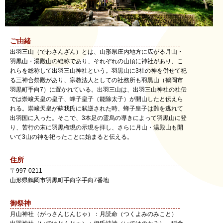
ご由緒
出羽三山（でわさんざん）とは、山形県庄内地方に広がる月山・
羽黒山・湯殿山の総称であり、それぞれの山頂に神社があり、こ
れらを総称して出羽三山神社という。羽黒山に3社の神を併せて祀
る三神合祭殿があり、宗教法人としての社務所も羽黒山（鶴岡市
羽黒町手向7）に置かれている。出羽三山は、出羽三山神社の社伝
では崇峻天皇の皇子、蜂子皇子（能除太子）が開山したと伝えら
れる。崇峻天皇が蘇我氏に弑逆された時、蜂子皇子は難を逃れて
出羽国に入った。そこで、3本足の霊烏の導きによって羽黒山に登
り、苦行の末に羽黒権現の示現を拝し、さらに月山・湯殿山も開
いて3山の神を祀ったことに始まると伝える。
住所
〒
997-0211
山形県
鶴岡市
羽黒町手向字手向7番地
御祭神
月山神社（がっさんじんじゃ）：月読命（つくよみのみこと）