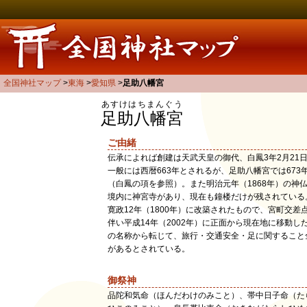
全国神社マップ
東海
愛知県
足助八幡宮
あすけはちまんぐう
足助八幡宮
ご由緒
伝承によれば創建は天武天皇の御代、白鳳3年2月21
一般には西暦663年とされるが、足助八幡宮では673
（白鳳の項を参照）。また明治元年（1868年）の神
境内に神宮寺があり、現在も鐘楼だけが残されている
寛政12年（1800年）に改築されたもので、宮町交差
伴い平成14年（2002年）に正面から現在地に移動し
の名称から転じて、旅行・交通安全・足に関すること
があるとされている。
御祭神
品陀和気命（ほんだわけのみこと）、帯中日子命（た