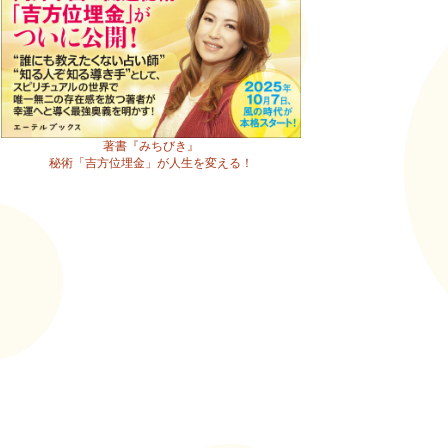
著書『みちびき』
秘術「吉方位埋金」が人生を変える！