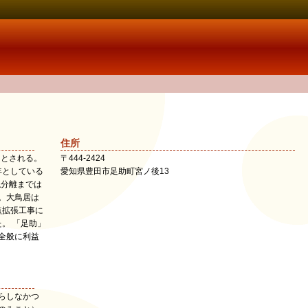
住所
日とされる。
〒
444-2424
年としている
愛知県
豊田市
足助町宮ノ後13
仏分離までは
。大鳥居は
点拡張工事に
た。 「足助」
全般に利益
らしなかつ