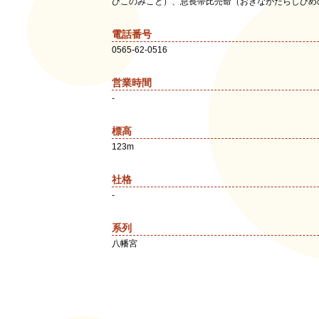
ひこのみこと）、息長帯比売命（おきながたらしひめ
電話番号
0565-62-0516
営業時間
-
標高
123m
社格
-
系列
八幡宮