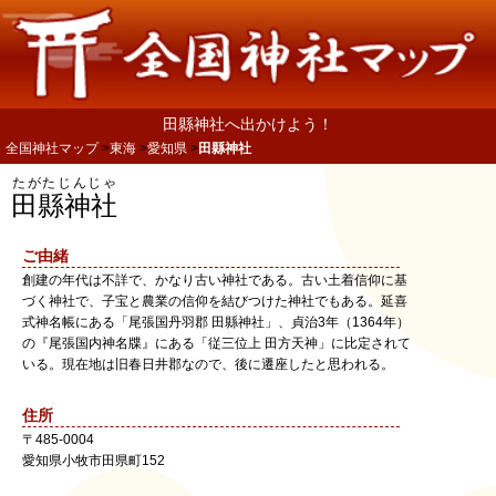
田縣神社へ出かけよう！
全国神社マップ
東海
愛知県
田縣神社
たがたじんじゃ
田縣神社
ご由緒
創建の年代は不詳で、かなり古い神社である。古い土着信仰に基
づく神社で、子宝と農業の信仰を結びつけた神社でもある。延喜
式神名帳にある「尾張国丹羽郡 田縣神社」、貞治3年（1364年）
の『尾張国内神名牒』にある「従三位上 田方天神」に比定されて
いる。現在地は旧春日井郡なので、後に遷座したと思われる。
住所
〒
485-0004
愛知県
小牧市
田県町152