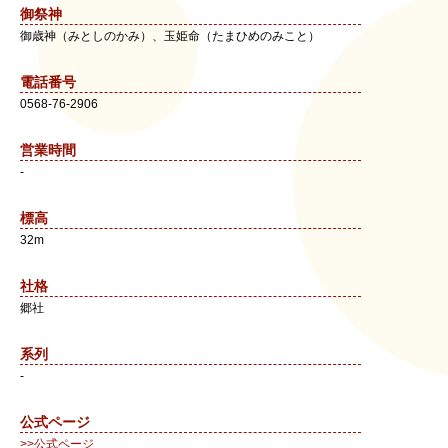
御祭神
御歳神（みとしのかみ）、玉姫命（たまひめのみこと）
電話番号
0568-76-2906
営業時間
-
標高
32m
社格
郷社
系列
-
公式ページ
>>公式ページ