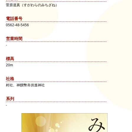
菅原道真（すがわらのみちざね）
電話番号
0562-48-5456
営業時間
-
標高
20m
社格
村社、神饌幣帛供進神社
系列
-