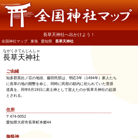
長草天神社へ出かけよう！
全国神社マップ
東海
愛知県
長草天神社
ながくさてんじんしゃ
長草天神社
ご由緒
知多郡英比ノ荘の地頭、藤田民部は、明応3年（1494年）家人たち
に長草の地の開墾を命じ、同時に民部の邸内に祀られていた菅原
道真を、同年6月19日に産土神として迎えたのが長草天神社の起源
とされる。
住所
〒
474-0052
愛知県
大府市
長草町本郷44
御祭神