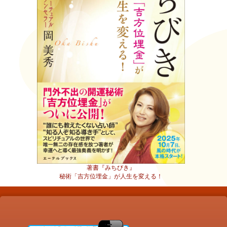
著書『みちびき』
秘術「吉方位埋金」が人生を変える！