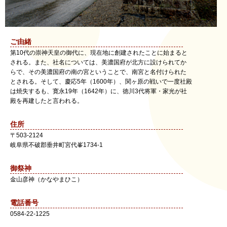
ご由緒
第10代の崇神天皇の御代に、現在地に創建されたことに始まると
される。また、社名については、美濃国府が北方に設けられてか
らで、その美濃国府の南の宮ということで、南宮と名付けられた
とされる。そして、慶応5年（1600年）、関ヶ原の戦いで一度社殿
は焼失するも、寛永19年（1642年）に、徳川3代将軍・家光が社
殿を再建したと言われる。
住所
〒
503-2124
岐阜県
不破郡垂井町
宮代峯1734-1
御祭神
金山彦神（かなやまひこ）
電話番号
0584-22-1225