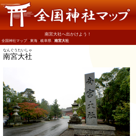
南宮大社へ出かけよう！
全国神社マップ
東海
岐阜県
南宮大社
なんぐうたいしゃ
南宮大社