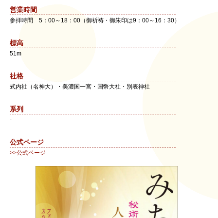
営業時間
参拝時間 5：00～18：00（御祈祷・御朱印は9：00～16：30）
標高
51m
社格
式内社（名神大）・美濃国一宮・国幣大社・別表神社
系列
-
公式ページ
>>公式ページ