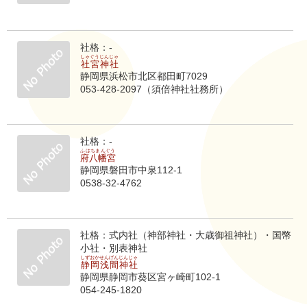
社格：-
しゃぐうじんじゃ
社宮神社
静岡県浜松市北区都田町7029
053-428-2097（須倍神社社務所）
社格：-
ふはちまんぐう
府八幡宮
静岡県磐田市中泉112-1
0538-32-4762
社格：式内社（神部神社・大歳御祖神社）・国幣
小社・別表神社
しずおかせんげんじんじゃ
静岡浅間神社
静岡県静岡市葵区宮ヶ崎町102-1
054-245-1820