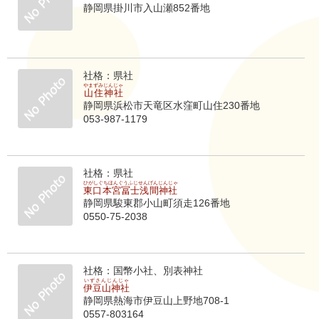
静岡県掛川市入山瀬852番地
社格：県社
やまずみじんじゃ
山住神社
静岡県浜松市天竜区水窪町山住230番地
053-987-1179
社格：県社
ひがしぐちほんぐうふじせんげんじんじゃ
東口本宮冨士浅間神社
静岡県駿東郡小山町須走126番地
0550-75-2038
社格：国幣小社、別表神社
いずさんじんじゃ
伊豆山神社
静岡県熱海市伊豆山上野地708-1
0557-803164