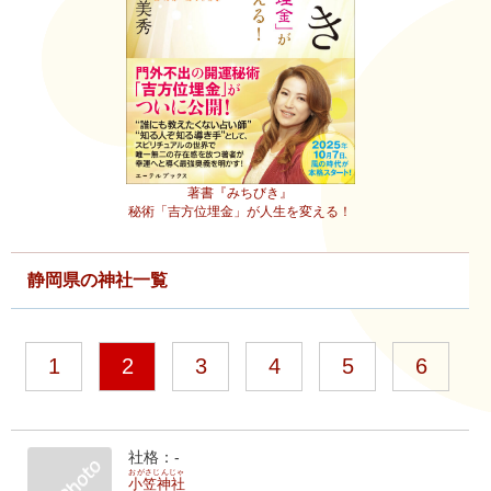
著書『みちびき』
秘術「吉方位埋金」が人生を変える！
静岡県の神社一覧
1
2
3
4
5
6
社格：-
おがさじんじゃ
小笠神社