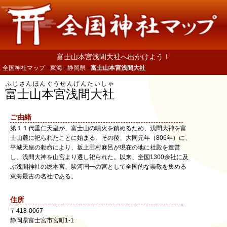
富士山本宮浅間大社へ出かけよう！
全国神社マップ
東海
静岡県
富士山本宮浅間大社
ふじさんほんぐうせんげんたいしゃ
富士山本宮浅間大社
ご由緒
第１１代垂仁天皇が、富士山の噴火を鎮めるため、浅間大神を富
士山麓に祀られたことに始まる。その後、大同元年（806年）に、
平城天皇の勅命により、坂上田村麻呂が現在の地に社殿を造営
し、浅間大神を山宮より遷し祀られた。以来、全国1300余社に及
ぶ浅間神社の総本宮、駿河国一の宮として全国的な崇敬を集める
東海最古の名社である。
住所
〒
418-0067
静岡県
富士宮市
宮町1-1