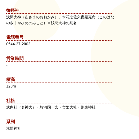
御祭神
浅間大神（あさまのおおかみ）、木花之佐久夜毘売命（このはな
のさくやひめのみこと）※浅間大神の別名
電話番号
0544-27-2002
営業時間
-
標高
123m
社格
式内社（名神大）・駿河国一宮・官幣大社・別表神社
系列
浅間神社