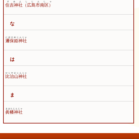
すみよしじんじゃ
住吉神社（広島市南区）
な
にほひめじんじゃ
邇保姫神社
は
ひじやまじんじゃ
比治山神社
ま
まはたじんじゃ
眞幡神社