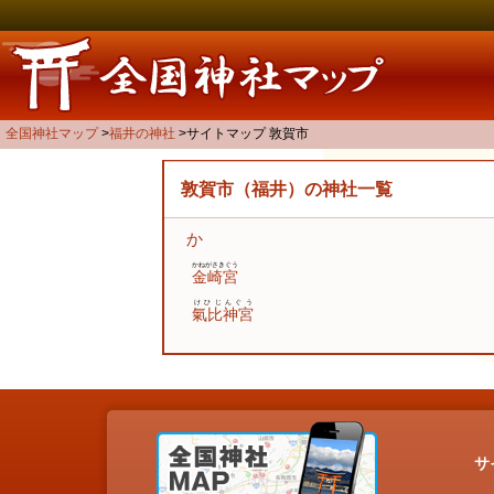
全国神社マップ
福井の神社
サイトマップ 敦賀市
敦賀市（福井）の神社一覧
か
かねがさきぐう
金崎宮
けひじんぐう
氣比神宮
サ