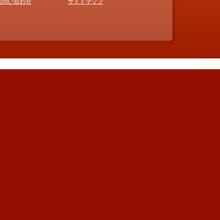
お問い合わせ
サイトマップ
著書『みちびき』
秘術「吉方位埋金」が人生を変える！